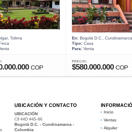
gar, Tolima
En:
Bogotá D.C., Cundinamarc
inca
Tipo:
Casa
enta
Para:
Venta
O:
PRECIO:
0.000.000
$580.000.000
COP
COP
UBICACIÓN Y CONTACTO
INFORMACI
Inicio
UBICACIÓN
Cll 44D #45-86
Ventas
Bogotá D.C. - Cundinamarca -
Alquiler
os
Colombia