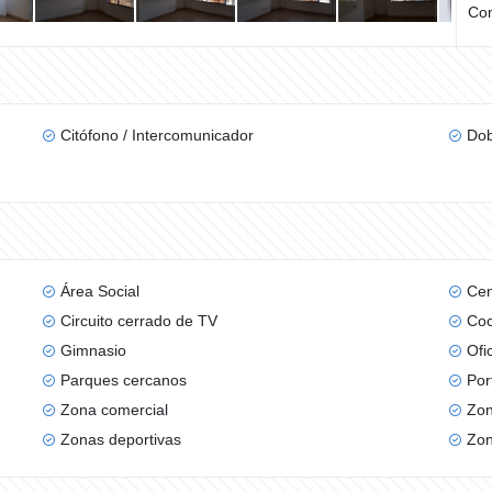
Com
Citófono / Intercomunicador
Dob
Área Social
Cen
Circuito cerrado de TV
Coc
Gimnasio
Ofi
Parques cercanos
Por
Zona comercial
Zon
Zonas deportivas
Zon