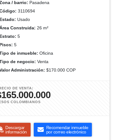
Zona / barrio:
Pasadena
Código:
3110694
Estado:
Usado
Área Construida:
26 m²
Estrato:
5
Pisos:
5
Tipo de inmueble:
Oficina
Tipo de negocio:
Venta
Valor Administración:
$170.000 COP
RECIO DE VENTA:
$165.000.000
ESOS COLOMBIANOS
Descargar
Recomendar inmueble
información
por correo electrónico