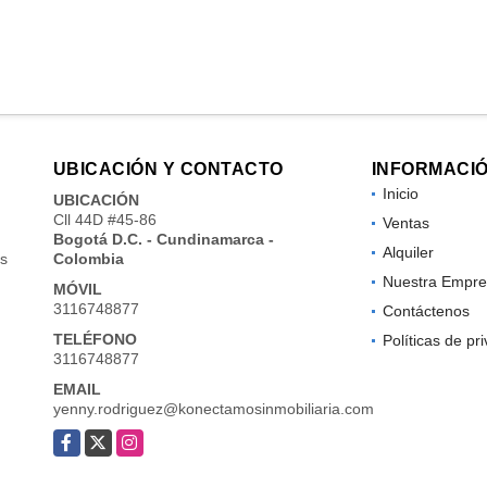
UBICACIÓN Y CONTACTO
INFORMACI
Inicio
UBICACIÓN
Cll 44D #45-86
Ventas
Bogotá D.C. - Cundinamarca -
Alquiler
os
Colombia
Nuestra Empre
MÓVIL
3116748877
Contáctenos
TELÉFONO
Políticas de pr
3116748877
EMAIL
yenny.rodriguez@konectamosinmobiliaria.com
Facebook
X
Instagram