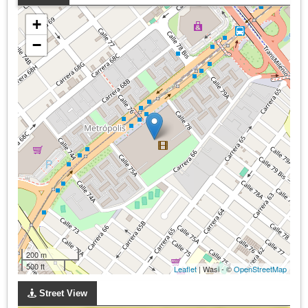
+
−
200 m
500 ft
Leaflet
| Wasi - ©
OpenStreetMap
Street View