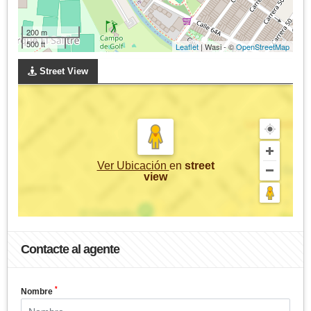
200 m
500 ft
Leaflet
| Wasi - ©
OpenStreetMap
Street View
Ver Ubicación
en
street
view
Contacte al agente
*
Nombre